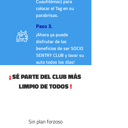
Cuauhtémoc) para
colocar el Tag en su
parabrisas.
Paso 3.
¡Ahora ya puede
disfrutar de los
beneficios de ser SOCIO
SENTRY CLUB y lavar su
auto todos los días!
¡
SÉ PARTE DEL CLUB MÁS
LIMPIO DE TODOS
!
Sin plan forzoso