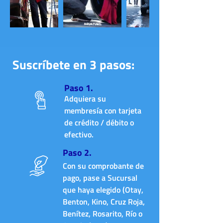
Suscríbete en 3 pasos:
Paso 1.
Adquiera su
membresía con tarjeta
de crédito / débito o
efectivo.
Paso 2.
Con su comprobante de
pago, pase a Sucursal
que haya elegido (Otay,
Benton, Kino, Cruz Roja,
Benítez, Rosarito, Río o