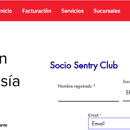
Inicio
Facturación
Servicios
Sucursales
n
Socio Sentry Club
sía
Suc
Nombre registrado
Email
ante